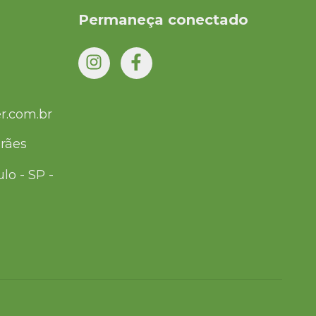
Permaneça conectado
r.com.br
rães
lo - SP -