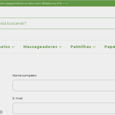
m pagamento a vista com Boleto ou Pix --->
nelos
Massageadores
Palmilhas
Pap
Nome completo
E-mail
20