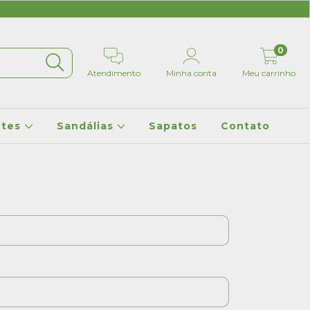
0
Atendimento
Minha conta
Meu carrinho
etes
Sandálias
Sapatos
Contato