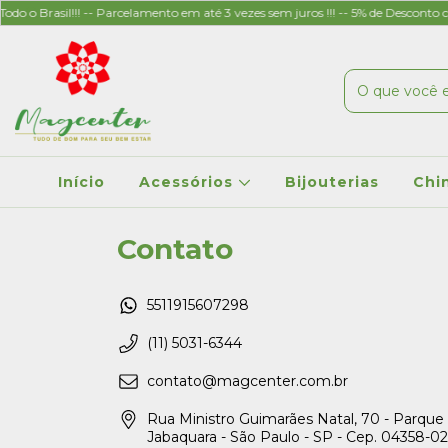
 o Brasil!!! -- Parcelamento em até 3 vezes sem juros !!! -- 5% de Desconto co
Início
Acessórios
Bijouterias
Chi
Contato
5511915607298
(11) 5031-6344
contato@magcenter.com.br
Rua Ministro Guimarães Natal, 70 - Parque
Jabaquara - São Paulo - SP - Cep. 04358-0